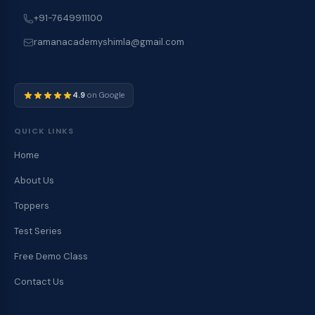
+91-7649911100
ramanacademyshimla@gmail.com
4.9
on Google
QUICK LINKS
Home
About Us
Toppers
Test Series
Free Demo Class
Contact Us