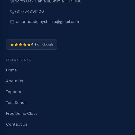
North Oak, Sanjauli, Shimla — 171006
+91-7649911100
ramanacademyshimla@gmail.com
4.9
on Google
QUICK LINKS
Home
About Us
Toppers
Test Series
Free Demo Class
Contact Us