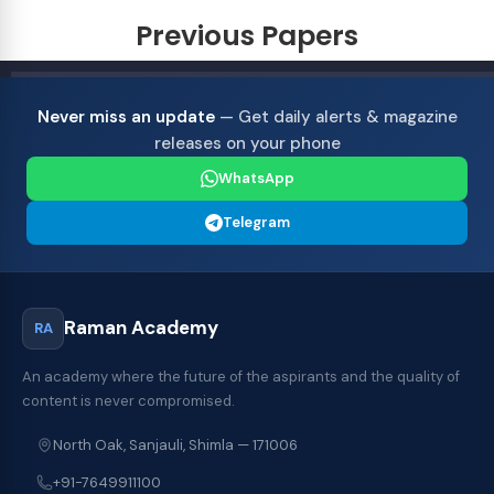
Previous Papers
Never miss an update
— Get daily alerts & magazine
releases on your phone
WhatsApp
Telegram
Raman Academy
RA
An academy where the future of the aspirants and the quality of
content is never compromised.
North Oak, Sanjauli, Shimla — 171006
+91-7649911100