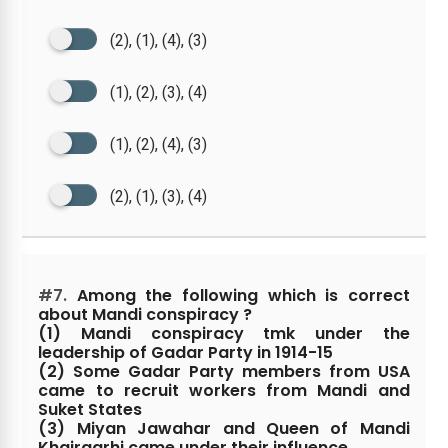
(2), (1), (4), (3)
(1), (2), (3), (4)
(1), (2), (4), (3)
(2), (1), (3), (4)
#7.
Among the following which is correct
about Mandi conspiracy ?
(1) Mandi conspiracy tmk under the
leadership of Gadar Party in 1914-15
(2) Some Gadar Party members from USA
came to recruit workers from Mandi and
Suket States
(3) Miyan Jawahar and Queen of Mandi
Khairgarhi came under their influence