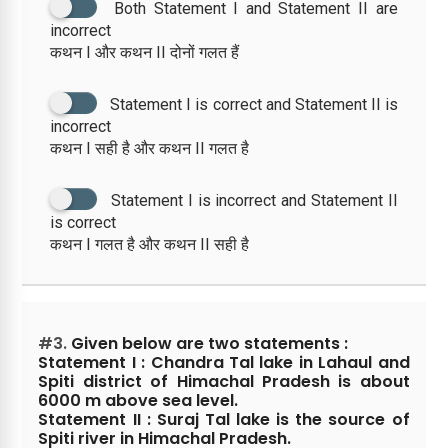
Both Statement I and Statement II are
incorrect
कथन I और कथन II दोनों गलत हैं
Statement I is correct and Statement II is
incorrect
कथन I सही है और कथन II गलत है
Statement I is incorrect and Statement II
is correct
कथन I गलत है और कथन II सही है
#3.
Given below are two statements :
Statement I : Chandra Tal lake in Lahaul and
Spiti district of Himachal Pradesh is about
6000 m above sea level.
Statement II : Suraj Tal lake is the source of
Spiti river in Himachal Pradesh.