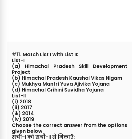
#11.
Match List I with List II:
List-I
(a) Himachal Pradesh Skill Development
Project
(b) Himachal Pradesh Kaushal Vikas Nigam
(c) Mukhya Mantri Yuva Ajivika Yojana
(d) Himachal Grihini Suvidha Yojana
List-II
(i) 2018
(ii) 2017
(іiї) 2014
(iv) 2019
Choose the correct answer from the options
given below
सूची-I को सूची-II से मिलाएँ: