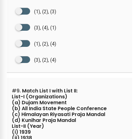
(1), (2), (3)
(3), (4), (1)
(1), (2), (4)
(3), (2), (4)
#9.
Match List I with List II:
List-I (Organizations)
(a) Dujam Movement
(b) All India State People Conference
(c) Himalayan Riyasati Praja Mandal
(d) Kunihar Praja Mandal
List-II (Year)
(i) 1939
(ii) 1938