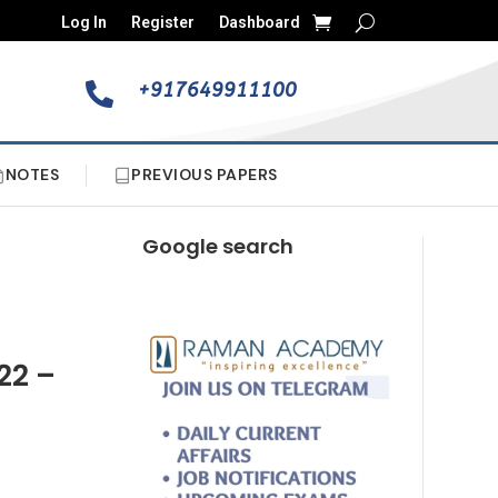
Log In
Register
Dashboard
+917649911100

NOTES
PREVIOUS PAPERS
Google search
22 –