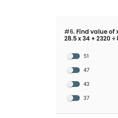
#6.
Find value of x
28.5 x 34 + 2320 ÷ 
51
47
43
37