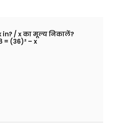
 in? / x का मूल्य निकालें?
8 = (36)² – x