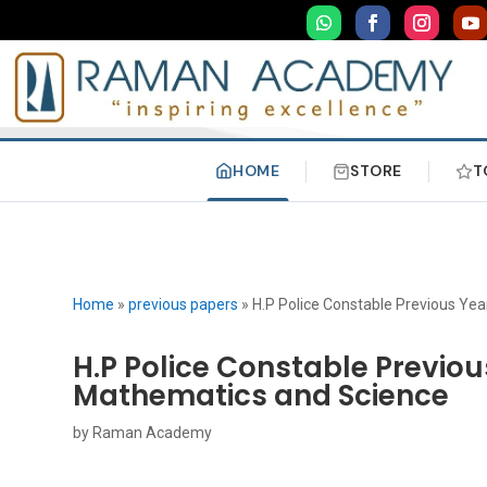
HOME
STORE
T
Home
»
previous papers
»
H.P Police Constable Previous Ye
H.P Police Constable Previo
Mathematics and Science
by
Raman Academy