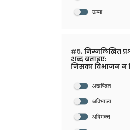
ऊष्मा
#5.
निम्नलिखित प्रश
शब्द बताइएः
जिसका विभाजन न 
अखण्डित
अविभाज्य
अविभक्त