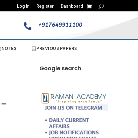
Log In
Register
Dashboard
+917649911100

NOTES
PREVIOUS PAPERS
Google search
 –