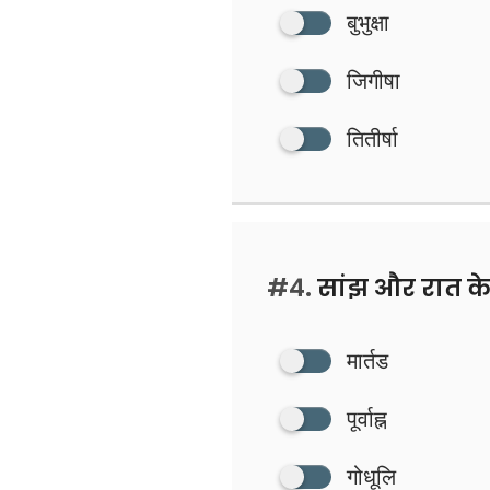
बुभुक्षा
जिगीषा
तितीर्षा
#4.
सांझ और रात क
मार्तड
पूर्वाह्न
गोधूलि