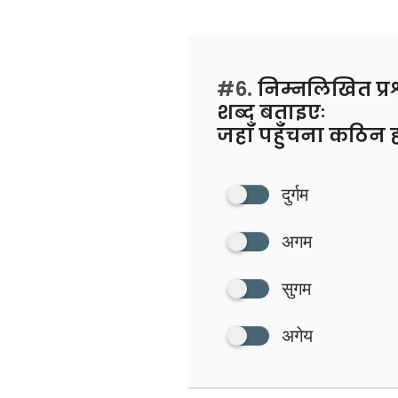
#6.
निम्नलिखित प्रश
शब्द बताइएः
जहाँ पहुँचना कठिन 
दुर्गम
अगम
सुगम
अगेय