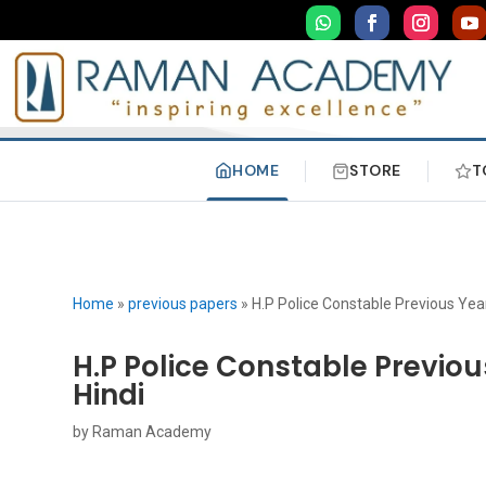
HOME
STORE
T
Home
»
previous papers
»
H.P Police Constable Previous Yea
H.P Police Constable Previou
Hindi
by
Raman Academy