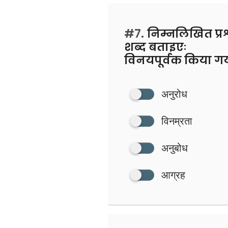
#7.
निम्नलिखित प्रश
शब्द बताइएः
विनयपूर्वक किया गय
अनुरोध
विनम्रता
अनुबोध
आग्रह