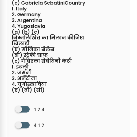
(c) Gabriela SebatiniCountry
1. Italy
2. Germany
3. Argentina
4. Yugoslavia
(a) (b) (c)
निम्नलिखित का मिलान कीजिए।
खिलाड़ी
(ए) मोनिका सेलेस
(बी) स्टेफी ग्राफ
(c) गैब्रिएला सेबेटिनी कंट्री
1. इटली
2. जर्मनी
3. अर्जेंटीना
4. यूगोस्लाविया
(ए) (बी) (सी)
1 2 4
4 1 2