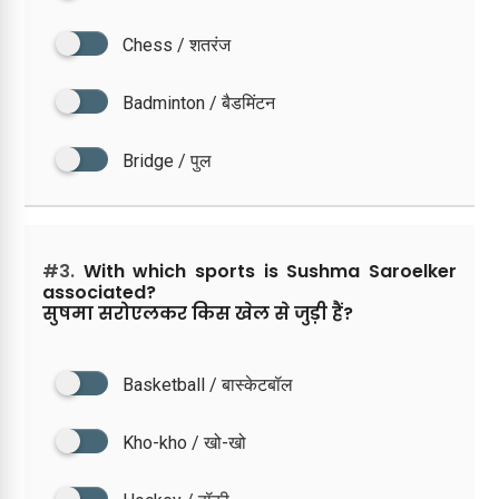
Chess / शतरंज
Badminton / बैडमिंटन
Bridge / पुल
#3.
With which sports is Sushma Saroelker
associated?
सुषमा सरोएलकर किस खेल से जुड़ी हैं?
Basketball / बास्केटबॉल
Kho-kho / खो-खो