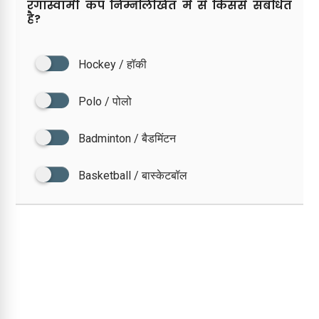
रंगास्वामी कप निम्नलिखित में से किससे संबंधित
है?
Hockey / हॉकी
Polo / पोलो
Badminton / बैडमिंटन
Basketball / बास्केटबॉल