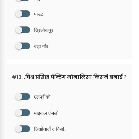
पाउंटा
त्रिलोकपुर
बड़ा गाँव
#13.
.विश्व प्रसिद्ध पेन्टिंग मोनालिसा किसने बनाई ?
एलप्रीको
माइकल एंजलो
लिओनार्दो द विंसी..