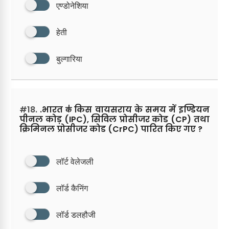
एण्डोनेशिया
हेती
बुल्गारिया
#18.
.भारत क॑ किस वायसराय के समय में इण्डियन
पीनल कोड़ (IPC), सिविल प्रोसीजर कोड (CP) तथा
क्रिमिनल प्रोसीजर कोड (CrPC) पारित किए गए ?
लॉर्ट वेलेजली
लॉर्ड कैनिंग
लॉर्ड डलहौजी