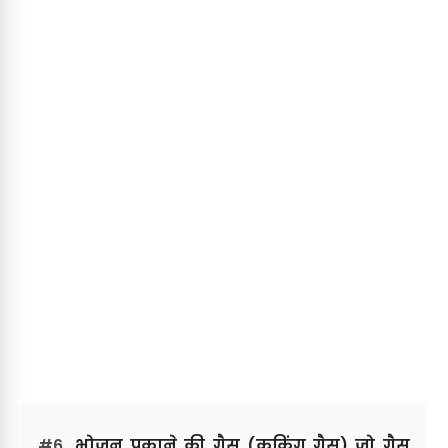
#6.
भोजन पकाने की गैस (कुकिंग गैस) जो गैस