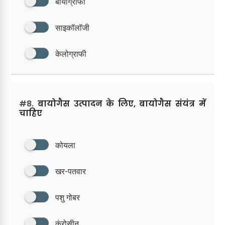
बायोग्राफी
साइकॉलॉजी
केलोग्राफी
#8.
बायोगैस उत्पादन के लिए, बायोगैस संयंत्र में
चाहिए
कोयला
खर-पतवार
पशु गोबर
कंरोसीन