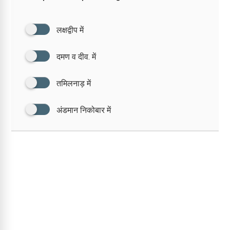
लक्षद्वीप में
दमण व दीव. में
तमिलनाड़ में
अंडमान निकोबार में