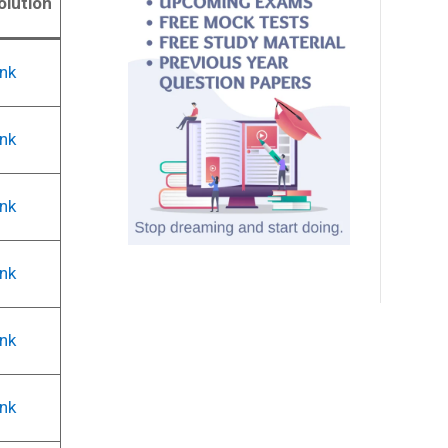
olution
ink
ink
ink
ink
ink
ink