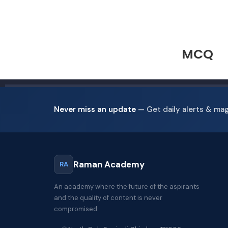
MCQ
Never miss an update
— Get daily alerts & ma
Raman Academy
RA
An academy where the future of the aspirants
and the quality of content is never
compromised.