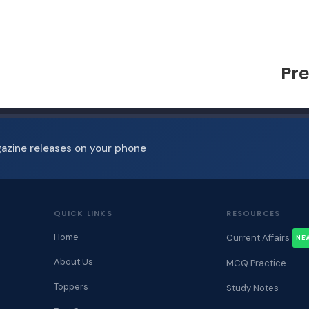
Pre
gazine releases on your phone
QUICK LINKS
RESOURCES
Home
Current Affairs
NE
About Us
MCQ Practice
Toppers
Study Notes