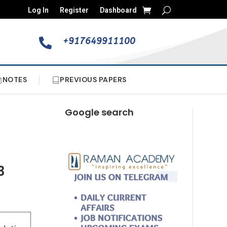
Log In
Register
Dashboard
+917649911100

NOTES
PREVIOUS PAPERS
Google search
3