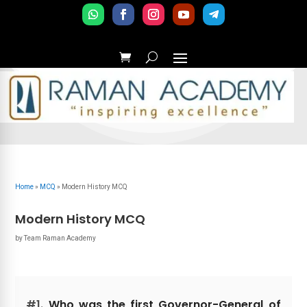
Home
»
MCQ
»
Modern History MCQ
Modern History MCQ
by
Team Raman Academy
#1.
Who was the first Governor-General of