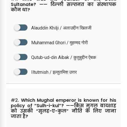
Sultanate? —— दिल्ली सल्तनत का संस्थापक
कौन था?
Alauddin Khilji / अलाउद्दीन खिलजी
Muhammad Ghori / मुहम्मद गोरी
Qutub-ud-din Aibak / कुतुबुद्दीन ऐबक
Iltutmish / इल्तुतमिश उत्तर
#2.
Which Mughal emperor is known for his
policy of “Sulh-i-kul”? ——किस मुगल बादशाह
को उसकी “सुलह-ए-कुल” नीति के लिए जाना
जाता है?