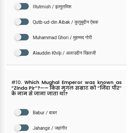
Iltutmish / इल्तुतमिश
Qutb-ud-din Aibak / कुतुबुद्दीन ऐबक
Muhammad Ghori / मुहम्मद गोरी
Alauddin Khilji / अलाउद्दीन खिलजी
#10.
Which Mughal Emperor was known as
“Zinda Pir”?—— किस मुगल सम्राट को “जिंदा पीर”
के नाम से जाना जाता था?
Babur / बाबर
Jahangir / जहांगीर