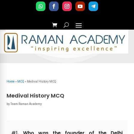
Home
»
MCQ
»
Medival History MCQ
Medival History MCQ
by
Team Raman Academy
#1.
Who was the founder of the Delhi