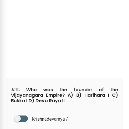
#11.
Who was the founder of the
Vijayanagara Empire? A) B) Harihara I C)
Bukka I D) Deva Raya II
Krishnadevaraya /